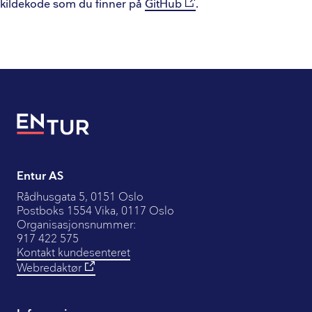
kildekode som du finner på
GitHub
.
Entur AS
Rådhusgata 5, 0151 Oslo
Postboks 1554 Vika, 0117 Oslo
Organisasjonsnummer
:
917 422 575
Kontakt kundesenteret
Webredaktør