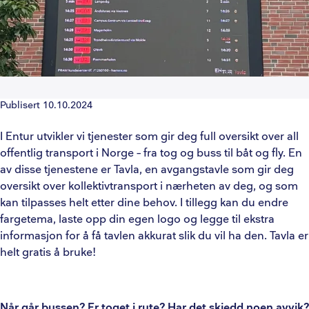
Publisert
10.10.2024
I Entur utvikler vi tjenester som gir deg full oversikt over all
offentlig transport i Norge – fra tog og buss til båt og fly. En
av disse tjenestene er Tavla, en avgangstavle som gir deg
oversikt over kollektivtransport i nærheten av deg, og som
kan tilpasses helt etter dine behov. I tillegg kan du endre
fargetema, laste opp din egen logo og legge til ekstra
informasjon for å få tavlen akkurat slik du vil ha den. Tavla er
helt gratis å bruke!
Når går bussen? Er toget i rute? Har det skjedd noen avvik?